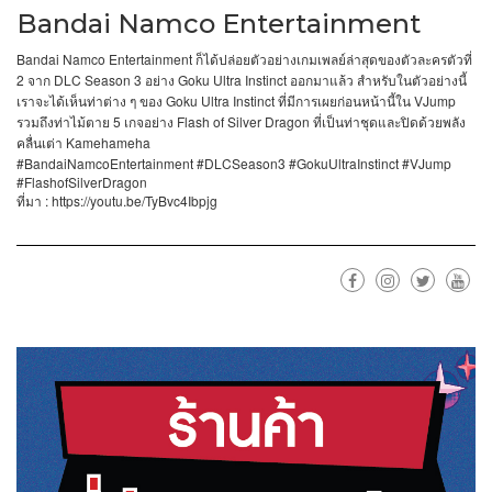
Bandai Namco Entertainment
Bandai Namco Entertainment
ก็ได้ปล่อยตัวอย่างเกมเพลย์ล่าสุดของตัวละครตัวที่
2
DLC Season 3
Goku Ultra Instinct
จาก
อย่าง
ออกมาแล้ว
สำหรับในตัวอย่างนี้
Goku Ultra Instinct
VJump
เราจะได้เห็นท่าต่าง
ๆ
ของ
ที่มีการเผยก่อนหน้านี้ใน
5
Flash of Silver Dragon
รวมถึงท่าไม้ตาย
เกจอย่าง
ที่เป็นท่าชุดและปิดด้วยพลัง
Kamehameha
คลื่นเต่า
#BandaiNamcoEntertainment #DLCSeason3 #GokuUltraInstinct #VJump
#FlashofSilverDragon
: https://youtu.be/TyBvc4Ibpjg
ที่มา