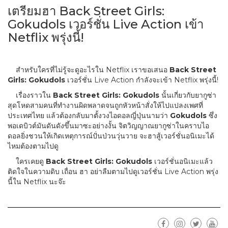
เตรียมฮา Back Street Girls:
Gokudols เวอร์ชั่น Live Action เข้า
Netflix พรุ่งนี้!
สำหรับใครที่ไม่รู้จะดูอะไรใน Netflix เราขอเสนอ
Back Street
Girls: Gokudols
เวอร์ชั่น Live Action กำลังจะเข้า Netflix พรุ่งนี้!
เรื่องราวใน
Back Street Girls: Gokudols
นั้นเกี่ยวกับยากูซ่า
สุดโหดสามคนที่ทำงานผิดพลาดจนถูกหัวหน้าสั่งให้ไปแปลงเพศที่
ประเทศไทย แล้วต้องกลับมาตั้งวงไอดอลญี่ปุ่นนามว่า
Gokudols
ซึ่ง
พอเดบิวต์มันดันดังขึ้นมาซะอย่างงั้น จิตวิญญาณยากูซ่าในคราบไอ
ดอลยิ่งชวนให้เกิดเหตุการณ์ปั่นป่วนวุ่นวาย จะฮาสู้เวอร์ชั่นอนิเมะได้
ไหมต้องตามไปดู
ใครเคยดู
Back Street Girls: Gokudols
เวอร์ชั่นอนิเมะแล้ว
ติดใจในความดิบ เถื่อน ฮา อย่าลืมตามไปดูเวอร์ชั่น Live Action พรุ่ง
นี้ใน Netflix นะจ๊ะ