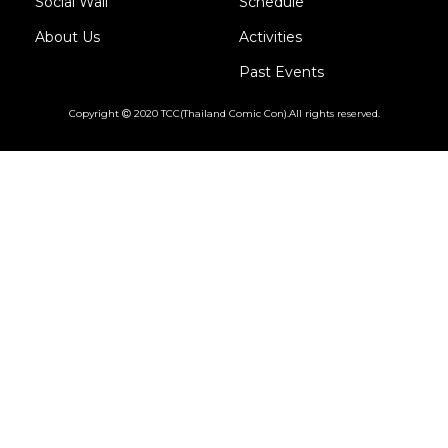
Social Wall
Schedule
About Us
Activities
Past Events
Copyright
2020 TCC(Thailand Comic Con).All rights reserved.