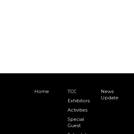
Home
TCC
News
Update
Exhibitors
Activities
Special
Guest