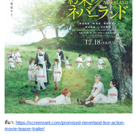
ที่มา: 
https://screenrant.com/promised-neverland-live-action-
movie-teaser-trailer/