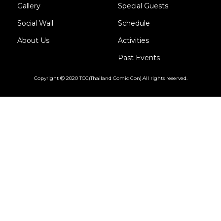
Gallery
Special Guests
Social Wall
Schedule
About Us
Activities
Past Events
Copyright
2020 TCC(Thailand Comic Con).All rights reserved.