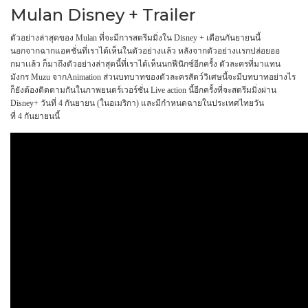
Mulan Disney + Trailer
ตัวอย่างล่าสุดของ
Mulan
ที่จะมีการสตรีมมิ่งใน
Disney +
เดือนกันยายนนี้
นอกจากฉากแอคชั่นที่เราได้เห็นในตัวอย่างเเล้ว
หลังจากตัวอย่างเเรกปล่อยออ
กมาเเล้ว
ก็มาถึงตัวอย่างล่าสุดนี้ที่เราได้เห็นนกฟีนิกซ์อีกครั้ง
ตัวละครที่มาแทน
มังกร
Muzu
จาก
Animation
ส่วนบทบาทของตัวละครสัตว์วิเศษนี้จะมีบทบาทอย่างไร
ก็ยังต้องติดตามกันในภาพยนตร์เวอร์ชั่น
Live action
นี้อีกครั้งที่จะสตรีมมิ่งผ่าน
Disney+
วันที่
4
กันยายน
(
ในอเมริกา
)
และมีกำหนดฉายในประเทศไทยวัน
ที่
4
กันยายนนี้