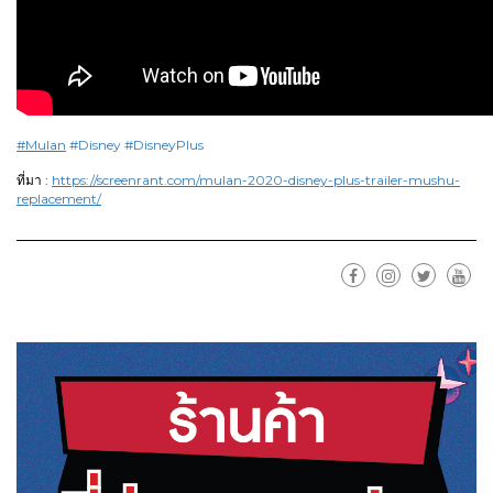
#Mulan
#Disney
#DisneyPlus
​:
https://screenrant.com/mulan-2020-disney-plus-trailer-mushu-
ที่มา
replacement/