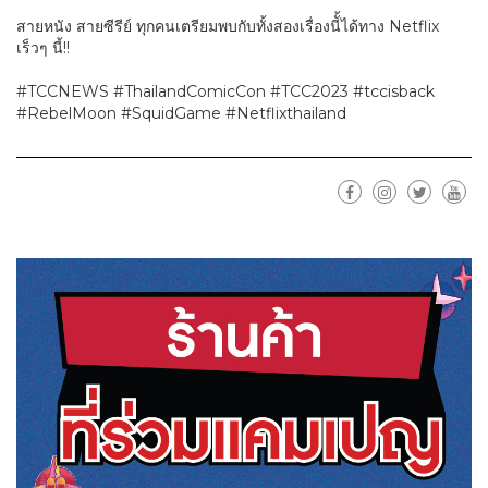
สายหนัง สายซีรีย์ ทุกคนเตรียมพบกับทั้งสองเรื่องนีั้ได้ทาง Netflix
เร็วๆ นี้!!
#TCCNEWS #ThailandComicCon #TCC2023 #tccisback
#RebelMoon #SquidGame #Netflixthailand