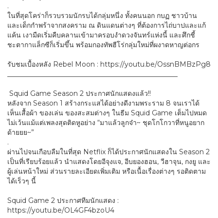
.
ในที่สุดโคร่าก็รวบรวมนักรบได้กลุ่มหนึ่ง ทั้งคนนอก กบฏ ชาวบ้าน
และเด็กกำพร้าจากสงคราม ณ ดินแดนต่างๆ ที่ต้องการไถ่บาปและแก้
แค้น เงามืดเริ่มคืบคลานเข้ามาครอบงำดวงจันทร์แห่งนี้ และศึกชี้
ชะตากาแล็กซีก็เริ่มขึ้น พร้อมกองทัพฮีโร่กลุ่มใหม่ที่ผงาดหาญต่อกร
รับชมเบื้องหลัง Rebel Moon : https://youtu.be/OssnBMBzPg8
__________________________________________________
Squid Game Season 2 ประกาศนักแสดงแล้ว!!
หลังจาก Season 1 สร้างกระแสได้อย่างดีงามพระราม 8 จนเราได้
เห็นเสื้อผ้า ของเล่น ของสะสมต่างๆ ในธีม Squid Game เต็มไปหมด
ไม่เว้นแม้แต่เพลงสุดติดหูอย่าง “มาแล้วลูกจ๋า~ ชุดโกโกวาที่หนูอยาก
ด้ายยย~”
.
ผ่านไปจนเกือบลืมในที่สุด Netflix ก็ได้ประกาศนักแสดงใน Season 2
เป็นที่เรียบร้อยแล้ว นำแสดงโดยอีจุงแจ, อีบยองฮอน, วีฮาจุน, กงยู และ
ผู้เล่นหน้าใหม่ ส่วนรายละเอียดเพิ่มเติม หรือเนื้อเรื่องต่างๆ รอติดตาม
ได้เร็วๆ นี้
Squid Game 2 ประกาศทีมนักแสดง :
https://youtu.be/OL4GF4bzoU4