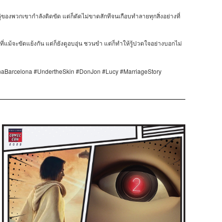
คู่ของพวกเขากำลังติดขัด
แต่ก็ตัดไม่ขาดสักทีจนเกือบทำลายทุกสิ่งอย่างที่
ที่แม้จะขัดแย้งกัน
แต่ก็ยังดูอบอุ่น
ชวนขำ
แต่ก็ทำให้รู้ปวดใจอย่างบอกไม่
naBarcelona #UndertheSkin #DonJon #Lucy #MarriageStory