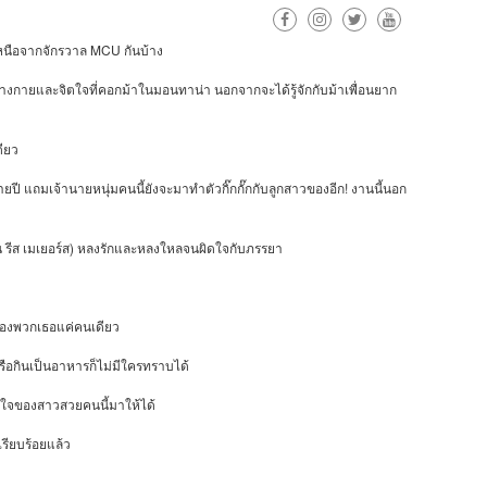
MCU
นือจากจักรวาล
กันบ้าง
งร่างกายและจิตใจที่คอกม้าในมอนทาน่า
นอกจากจะได้รู้จักกับม้าเพื่อนยาก
ดียว
!
ายปี
แถมเจ้านายหนุ่มคนนี้ยังจะมาทำตัวกิ๊กกั๊กกับลูกสาวของอีก
งานนี้นอก
)
น
รีส
เมเยอร์ส
หลงรักและหลงใหลจนผิดใจกับภรรยา
ตของพวกเธอแค่คนเดียว
รือกินเป็นอาหารก็ไม่มีใครทราบได้
และใจของสาวสวยคนนี้มาให้ได้
รียบร้อยแล้ว