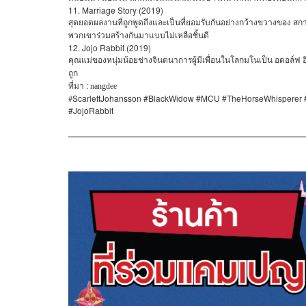
11. Marriage Story (2019)
สุดยอดผลงานที่ถูกพูดถึงและเป็นที่ยอมรับกันอย่างกว้างขวางของ
สกา
พวกเขาร่วมสร้างกันมาแบบไม่เหลือชิ้นดี
12. Jojo Rabbit (2019)
คุณแม่ของหนุ่มน้อยช่างจินตนาการผู้มีเพื่อนในโลกมโนเป็น
อดอล์ฟ
ฮ
ถูก
:
ที่มา
nangdee
ScarlettJohansson #BlackWidow #MCU #TheHorseWhisperer #L
#
#JojoRabbit