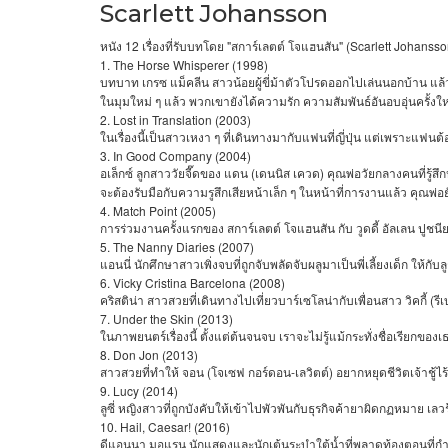
Scarlett Johansson
12
"
" (Scarlett Johanss
หนัง
เรื่องที่รับบทโดย
สการ์เลตต์
โจแฮนสัน
1. The Horse Whisperer (1998)
บทบาท
เกรซ
แม็คลีน
สาวน้อยผู้ขี่ม้าตัวโปรดออกไปเล่นนอกบ้าน
แล้
ในมุมใหม่
ๆ
แล้ว
พวกเขายังได้ความรัก
ความสัมพันธ์อันอบอุ่นครั้งใ
2. Lost in Translation (2003)
ในเรื่องนี้เป็นสาวเหงา
ๆ
ที่เดินทางมากับแฟนที่ญี่ปุ่น
แต่เพราะแฟนต้
3. In Good Company (2004)
(
)
อเล็กซ์
ลูกสาววัยจี๊ดของ
แดน
เดนนิส
เควด
คุณพ่อวัยกลางคนที่รู้ส
จะต้องรับมือกับความรูสึกเสียหน้าเล็ก
ๆ
ในหน้าที่การงานแล้ว
คุณพ่อ
4. Match Point (2005)
การร่วมงานครั้งแรกของ
สการ์เลตต์
โจแฮนสัน
กับ
วูดดี้
อัลเลน
ปูชนี
5. The Nanny Diaries (2007)
แอนนี่
นักศึกษาสาวเพิ่งจบที่ถูกจับพลัดจับผลูมาเป็นพี่เลี้ยงเด็ก
ให้กับ
6. Vicky Cristina Barcelona (2008)
(
คริสติน่า
สาวสวยที่เดินทางไปเที่ยวบาร์เซโลน่ากับเพื่อนสาว
วิคกี้
รี
7. Under the Skin (2013)
ในภาพยนตร์เรื่องนี้
ตั้งแต่ต้นจนจบ
เราจะไม่รู้แม้กระทั่งชื่อเรียกของ
8. Don Jon (2013)
(
-
)
สาวสวยที่ทำให้
จอน
โจเซฟ
กอร์ดอน
เลวิตต์
อยากหยุดชีวิตเจ้าชู้ไ
9. Lucy (2014)
ลูซี่
หญิงสาวที่ถูกบังคับให้เข้าไปพัวพันกับธุรกิจค้ายาผิดกฏหมาย
เลวร
10. Hail, Caesar! (2016)
ดีแอนนา
มอแรน
นักแสดงและนักเต้นระบำใต้น้ำที่พลาดท้องตอนที่กำ