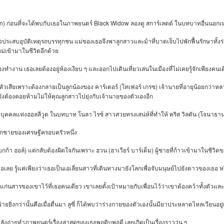
on)
Black Widow
ก่อนที่จะได้พบกับเธอในภาพยนตร์
ลองดู
สการ์เลตต์
ในบทบาทอื่นนอกเห
วประสบอุบัติเหตุรถบรรทุกชน
แม่ของเธอจึงพาลูกสาวและม้าที่บาดเจ็บไปพักฟื้นรักษาทั้
หม่เข้ามาในชีวิตอีกด้วย
องทำงาน
เธอเลยต้องอยู่ห้องเงียบ
ๆ
และออกไปเดินเที่ยวเล่นในเมืองที่ไม่เคยรู้จักเพียงคนเ
(
)
ึกหัวเสียเพราะต้องกลายเป็นลูกน้องของ
คาร์เตอร์
โทเฟอร์
เกรซ
เจ้านายที่อายุน้อยกว่าหล
ยังต้องคอยห้ามไม่ให้คุณลูกสาวไปยุ่งกับเจ้านายของตัวเองอีก
(
ยบุคคลแห่งฮอลลีวูด
ในบทบาท
โนลา
ไรซ์
สาวสวยทรงเสน่ห์ที่ทำให้
คริส
วิลตัน
โจนาธา
ลูกชายของเศรษฐีครอบครัวหนึ่ง
)
(
)
เบกก้า
ฮอล์
แต่กลับต้องผิดใจกันเพราะ
ฮวน
ฮาเวียร์
บาร์เด็ม
ผู้ชายที่ก้าวเข้ามาในชีวิ
เธอเลย
รู้แค่เพียงว่าเธอเป็นเอเลี่ยนสาวที่เดินทางมายังโลกเพื่อจับมนุษย์ไปยังดาวของเธอ
ห
ร้แก่นสารของเขาไว้ที่เธอคนเดียว
เขาเลยตั้งเป้าหมายกับเพื่อนไว้ว่าเขาต้องคว้าทั้งตัว
้ายยิ่งกว่านั้นคือเมื่อตื่นมา
ลูซี่
ก็ได้พบว่าร่างกายของตัวเองนั้นมียาประหลาดไหลเวียนอยู่เ
ลังถ่ายทำภาพยนตร์เรื่องล่าสุดของเธอพอดิบพอดี
เลยเกิดเป็นเรื่องราววุ่น
ๆ