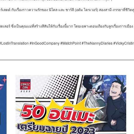
(
)
-
ร์เลตต์
กับเรื่องราวความรักของ
นิโคล
และ
ชาร์ลี
อดัม
ไดรเวอร์
สองสามี
ภรรยาที่ชีวิต
ิตเลอร์
ซึ่งเป็นคุณแม่ที่สร้างสีสันให้กับเรื่องนี้มาก
โดยเฉพาะตอนเถียงกับลูกเรื่องการเมือง
ostinTranslation #InGoodCompany #MatchPoint #TheNannyDiaries #VickyCristi