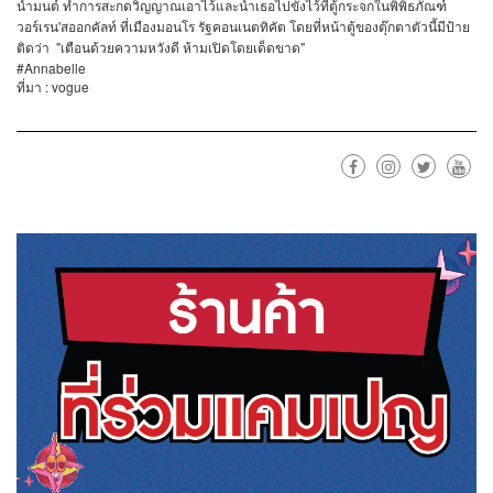
น้ำมนต์
ทำการสะกดวิญญาณเอาไว้และนำเธอไปขังไว้ที่ตู้กระจกในพิพิธภัณฑ์
'
วอร์เรน
สออกคัลท์
ที่เมืองมอนโร
รัฐคอนเนตทิคัต
โดยที่หน้าตู้ของตุ๊กตาตัวนี้มีป้าย
"
"
ติดว่า
เตือนด้วยความหวังดี
ห้ามเปิดโดยเด็ดขาด
#Annabelle
: vogue
ที่มา