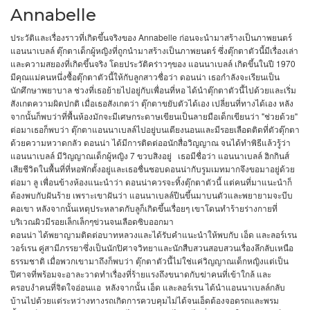
Annabelle
Annabelle
ก่อนจะนำมาสร้างเป็นภาพยนตร์
ประวัติและเรื่องราวที่เกิดขึ้นจริงของ
แอนนาเบลล์
ตุ๊กตาเด็กผู้หญิงที่ถูกนำมาสร้างเป็นภาพยนตร์
ซึ่งตุ๊กตาตัวนี้มีเรื่องเล่า
1970
และความสยองที่เกิดขึ้นจริง
โดยประวัติคร่าวๆของ
แอนนาเบลล์
เกิดขึ้นในปี
มีคุณแม่คนหนึ่งซื้อตุ๊กตาตัวนี้ให้กับลูกสาวชื่อว่า
ดอนน่า
เธอกำลังจะเรียนเป็น
นักศึกษาพยาบาล
ช่วงที่เธอย้ายไปอยู่กับเพื่อนที่หอ
ได้นำตุ๊กตาตัวนี้ไปด้วยและเริ่ม
สังเกตความผิดปกติ
เมื่อเธอสังเกตว่า
ตุ๊กตาขยับตัวได้เอง
เปลี่ยนที่ทางได้เอง
หลัง
"
"
จากนั้นก็พบว่าที่พื้นห้องมักจะมีเศษกระดาษเขียนเป็นลายมือเด็กเขียนว่า
ช่วยด้วย
ต่อมาเธอก็พบว่า
ตุ๊กตาแอนนาเบลล์ไปอยู่บนเตียงนอนและมีรอยเลือดติดที่ตัวตุ๊กตา
ด้วยความหวาดกลัว
ดอนน่า
ได้มีการติดต่ออนักสื่อวิญญาณ
จนได้ทำพิธีแล้วรู้ว่า
7
แอนนาเบลล์
มีวิญญาณเด็กผู้หญิง
ขวบสิงอยู่
เธอมีชื่อว่า
แอนนาเบลล์
ฮิกกินส์
เสียชีวิตในพื้นที่ที่หอพักตั้งอยู่และเธอชื่นชอบดอนน่ากับรูมเมทมากจึงขอมาอยู่ด้วย
ต่อมา
ลู
เพื่อนข้างห้องแนะนำว่า
ดอนน่าควรจะทิ้งตุ๊กตาตัวนี้
แต่คนที่มาแนะนำก็
ต้องพบกับฝันร้าย
เพราะเขาฝันว่า
แอนนาเบลล์ปีนขึ้นมาบนตัวและพยายามจะบีบ
คอเขา
หลังจากนั้นเหตุประหลาดกับลูก็เกิดขึ้นเรื่อยๆ
เขาโดนทำร้ายร่างกายที่
บริเวณผิวมีรอยเล็กเล็กๆข่วนจนเลือดซิบออกมา
ดอนน่า
ได้พยาญามติดต่อบาทหลวงและได้รับคำแนะนำให้พบกับ
เอ็ด
และลอร์เรน
วอร์เรน
คู่สามีภรรยาซึ่งเป็นนักปิศาจวิทยาและนักสืบสวนสอบสวนเรื่องลึกลับเหนือ
ธรรมชาติ
เมื่อพวกเขามาถึงก็พบว่า
ตุ๊กตาตัวนี้ไม่ใช่แค่วิญญาณเด็กหญิงแต่เป็น
ปีศาจที่พร้อมจะอาละวาดทำเรื่องที่ร้ายแรงถึงขนาดกับฆ่าคนที่เข้าใกล้
และ
ครอบงำคนที่จิตใจอ่อนแอ
หลังจากนั้น
เอ็ด
และลอร์เรน
ได้นำแอนนาเบลล์กลับ
บ้านไปด้วยแต่ระหว่างทางรถเกิดการควบคุมไม่ได้จนเอ็ดต้องจอดรถและพรม