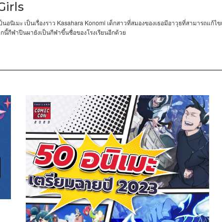
irls
Kasahara Konomi
็นอนิเมะ
เป็นเรื่องราว
เด็กสาวที่สมองของเธอมีอาวุธที่สามารถแก้ไ
นี้กีฬาปีนผายังเป็นกีฬาขึ้นชื่อของโรงเรียนอีกด้วย