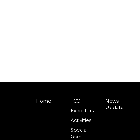
Home
TCC
News
Update
Exhibitors
Activities
Special
Guest