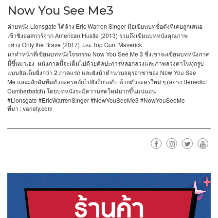
Now You See Me3
Lionsgate
Eric Warren Singer
ค่ายหนัง
ได้จ้าง
มือเขียนบทชื่อดังที่เคยถูกเสนอ
American Hustle (2013)
เข้าชิงออสการ์จาก
รวมถึงเขียนบทหนังคุณภาพ
Only the Brave (2017)
Top Gun: Maverick
อย่าง
และ
Now You See Me 3
มาทำหน้าที่เขียนบทหนังโจรกรรม
ซึ่งเขาจะเขียนบทหนังภาค
นี้ขึ้นมาเอง
หนังภาคนี้จะเต็มไปด้วยศิลปะการหลอกลวงและภาพลวงตาในทุกรูป
2
Now You See
แบบจัดเต็มยิ่งกว่า
ภาคแรก
และยังนำตำนานจตุรอาชาของ
Me
(
Benedict
และผลักดันทีมตัวละครหลักไปยังอีกระดับ
ด้วยตัวละครใหม่
ๆ
อย่าง
Cumberbatch)
โดยบทหนังจะมีความสดใหม่มากขึ้นแน่นอน
#Lionsgate #EricWarrenSinger #NowYouSeeMe3 #NowYouSeeMe
: variety.com
ที่มา