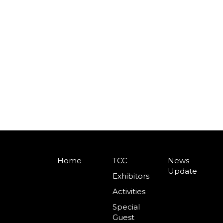
Home
TCC
News
Update
Exhibitors
Activities
Special
Guest