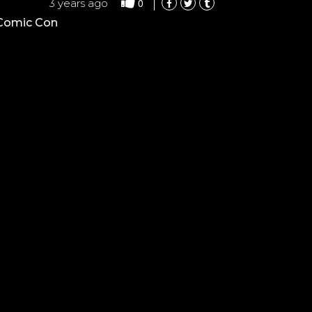
0
3 years ago
 Comic Con